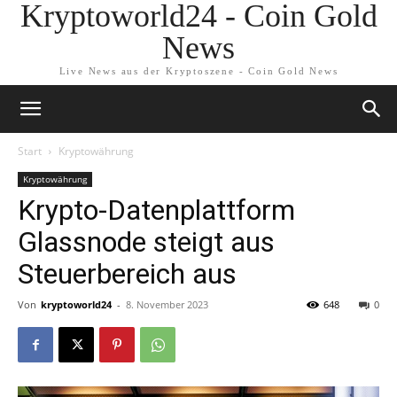
Kryptoworld24 - Coin Gold
News
Live News aus der Kryptoszene - Coin Gold News
Start
Kryptowährung
Kryptowährung
Krypto-Datenplattform
Glassnode steigt aus
Steuerbereich aus
Von
kryptoworld24
-
8. November 2023
648
0