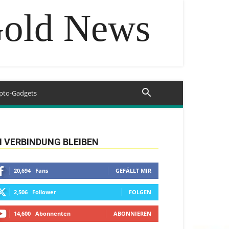
Gold News
pto-Gadgets
N VERBINDUNG BLEIBEN
20,694
Fans
GEFÄLLT MIR
2,506
Follower
FOLGEN
14,600
Abonnenten
ABONNIEREN