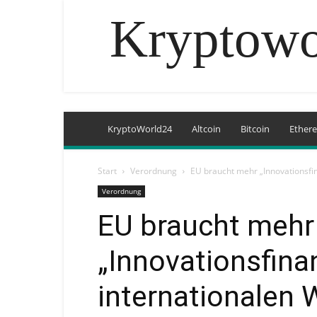
Kryptowo
KryptoWorld24
Altcoin
Bitcoin
Ether
Start
Verordnung
EU braucht mehr „Innovationsfin
Verordnung
EU braucht mehr
„Innovationsfina
internationalen 