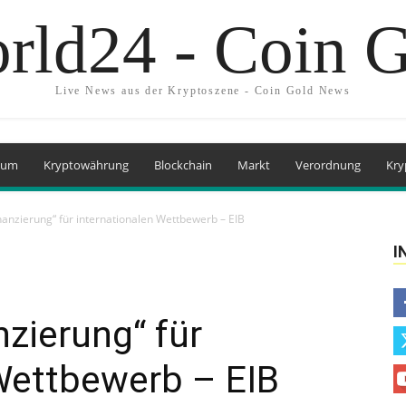
rld24 - Coin 
Live News aus der Kryptoszene - Coin Gold News
eum
Kryptowährung
Blockchain
Markt
Verordnung
Kry
anzierung“ für internationalen Wettbewerb – EIB
I
nzierung“ für
Wettbewerb – EIB