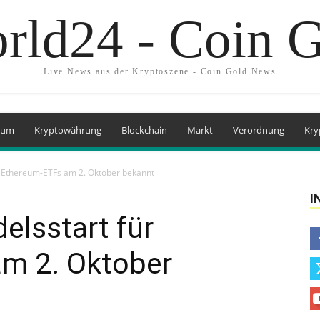
rld24 - Coin 
Live News aus der Kryptoszene - Coin Gold News
eum
Kryptowährung
Blockchain
Markt
Verordnung
Kry
ür Ethereum-ETFs am 2. Oktober bekannt
I
elsstart für
m 2. Oktober