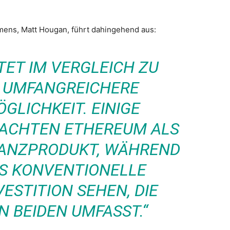
mens, Matt Hougan, führt dahingehend aus:
TET IM VERGLEICH ZU
E UMFANGREICHERE
GLICHKEIT. EINIGE
RACHTEN ETHEREUM ALS
NANZPRODUKT, WÄHREND
LS KONVENTIONELLE
STITION SEHEN, DIE
N BEIDEN UMFASST.“