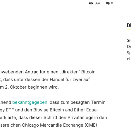
564
0
D
Si
D
S
ei
hwebenden Antrag für einen „direkten“ Bitcoin-
, dass unterdessen der Handel für zwei auf
am 2. Oktober beginnen wird.
echend
bekanntgegeben
, dass zum besagten Termin
gy ETF und den Bitwise Bitcoin and Ether Equal
erklärte, dass dieser Schritt den Privatanlegern den
ussreichen Chicago Mercantile Exchange (CME)