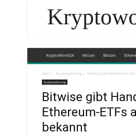
Kryptowo
KryptoWorld24
Altcoin
Bitcoin
Ether
Start
Kryptowährung
Bitwise gibt Handelsstart f
Kryptowährung
Bitwise gibt Hand
Ethereum-ETFs a
bekannt