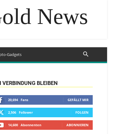
Gold News
pto-Gadgets
N VERBINDUNG BLEIBEN
20,694
Fans
GEFÄLLT MIR
2,506
Follower
FOLGEN
14,600
Abonnenten
ABONNIEREN