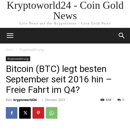
Kryptoworld24 - Coin Gold
News
Live News aus der Kryptoszene - Coin Gold News
Start
Kryptowährung
Kryptowährung
Bitcoin (BTC) legt besten
September seit 2016 hin –
Freie Fahrt im Q4?
Von
kryptoworld24
-
1. Oktober 2023
618
0