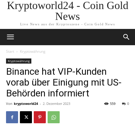
Kryptoworld24 - Coin Gold
News
Live News aus der Kryptoszene - Coin Gold News
Start
Kryptowährung
Kryptowährung
Binance hat VIP-Kunden
vorab über Einigung mit US-
Behörden informiert
Von
kryptoworld24
-
2. Dezember 2023
559
0