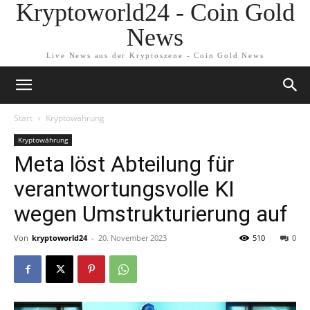
Kryptoworld24 - Coin Gold
News
Live News aus der Kryptoszene - Coin Gold News
Start
Kryptowährung
Kryptowährung
Meta löst Abteilung für
verantwortungsvolle KI
wegen Umstrukturierung auf
Von
kryptoworld24
-
20. November 2023
510
0