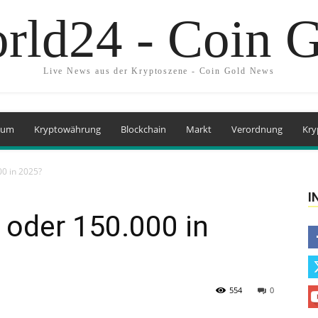
rld24 - Coin 
Live News aus der Kryptoszene - Coin Gold News
eum
Kryptowährung
Blockchain
Markt
Verordnung
Kry
00 in 2025?
I
 oder 150.000 in
554
0