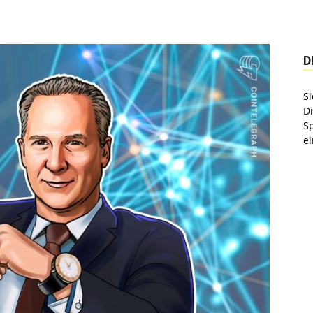
D
Si
D
S
ei