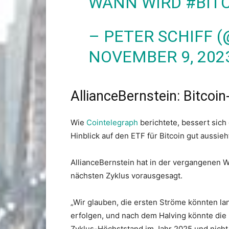
WANN WIRD
#BIT
– PETER SCHIFF 
NOVEMBER 9, 202
AllianceBernstein: Bitcoin
Wie
Cointelegraph
berichtete, bessert sich 
Hinblick auf den ETF für Bitcoin gut aussieh
AllianceBernstein hat in der vergangenen 
nächsten Zyklus vorausgesagt.
„Wir glauben, die ersten Ströme könnten l
erfolgen, und nach dem Halving könnte di
Zyklus-Höchststand im Jahr 2025 und nicht 