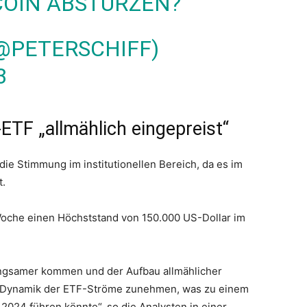
COIN
ABSTÜRZEN?
(@PETERSCHIFF)
3
-ETF „allmählich eingepreist“
die Stimmung im institutionellen Bereich, da es im
t.
Woche einen Höchststand von 150.000 US-Dollar im
angsamer kommen und der Aufbau allmählicher
e Dynamik der ETF-Ströme zunehmen, was zu einem
2024 führen könnte“, so die Analysten in einer