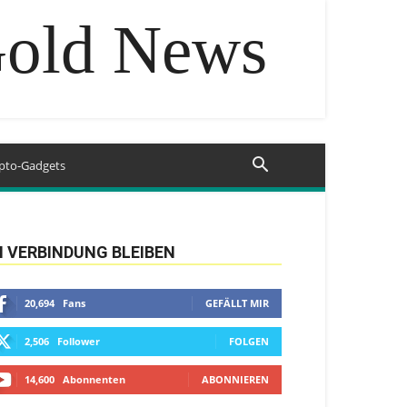
Gold News
pto-Gadgets
N VERBINDUNG BLEIBEN
20,694
Fans
GEFÄLLT MIR
2,506
Follower
FOLGEN
14,600
Abonnenten
ABONNIEREN