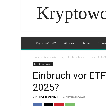
Kryptowo
KryptoWorld24
Altcoin
Bitcoin
Ether
Start
Kryptowährung
Einbruch vor ETF oder 150.0
Kryptowährung
Einbruch vor ETF
2025?
Von
kryptoworld24
-
13. November 2023