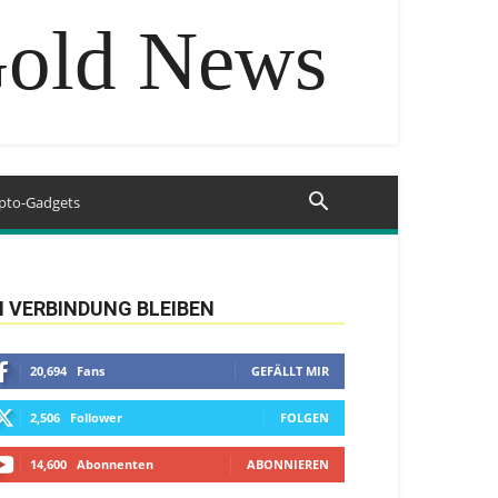
Gold News
pto-Gadgets
N VERBINDUNG BLEIBEN
20,694
Fans
GEFÄLLT MIR
2,506
Follower
FOLGEN
14,600
Abonnenten
ABONNIEREN