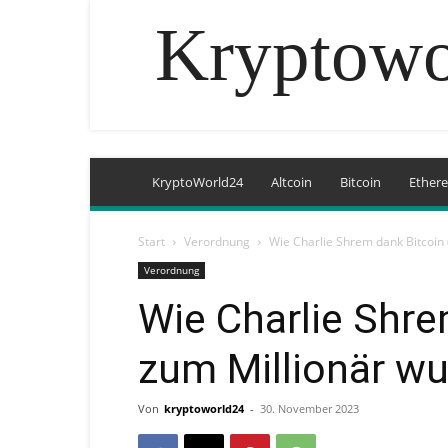
Kryptowo
KryptoWorld24
Altcoin
Bitcoin
Ether
Start
Verordnung
Wie Charlie Shrem dank Bitcoin
Verordnung
Wie Charlie Shre
zum Millionär w
Von
kryptoworld24
-
30. November 2023