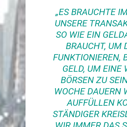
„ES BRAUCHTE I
UNSERE TRANSAK
O WIE EIN GELD
RAUCHT, UM D
UNKTIONIEREN, B
ELD, UM EINE 
ÖRSEN ZU SEIN, 
OCHE DAUERN WÜR
UFFÜLLEN KON
TÄNDIGER KREISL
IR IMMER DAS SI