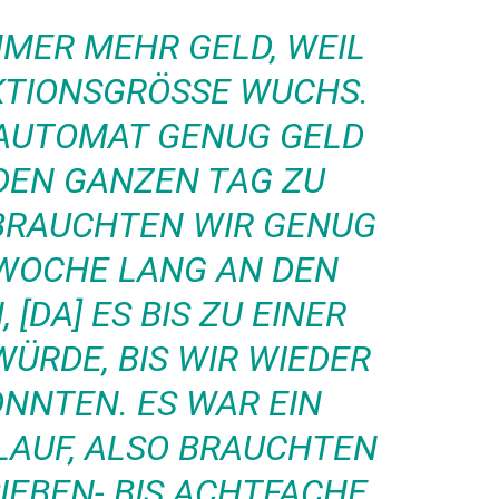
MMER MEHR GELD, WEIL
TIONSGRÖSSE WUCHS. S
AUTOMAT GENUG GELD B
EN GANZEN TAG ZU F
RAUCHTEN WIR GENUG G
WOCHE LANG AN DEN B
[DA] ES BIS ZU EINER W
DE, BIS WIR WIEDER A
NTEN. ES WAR EIN S
AUF, ALSO BRAUCHTEN W
EBEN- BIS ACHTFACHE U