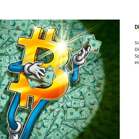
D
Si
D
S
ei