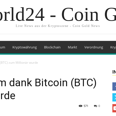
rld24 - Coin 
Live News aus der Kryptoszene - Coin Gold News
eum
Kryptowährung
Blockchain
Markt
Verordnung
Kry
 (BTC) zum Millionär wurde
I
m dank Bitcoin (BTC)
urde
571
0