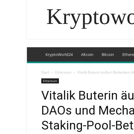
Kryptowo
KryptoWorld24
Altcoin
Bitcoin
Ether
Start
Ethereum
Vitalik Buterin äußert Bedenken 
Ethereum
Vitalik Buterin 
DAOs und Mecha
Staking-Pool-Bet