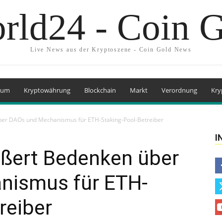
rld24 - Coin 
Live News aus der Kryptoszene - Coin Gold News
eum
Kryptowährung
Blockchain
Markt
Verordnung
Kry
über DAOs und Mechanismus für ETH-Staking-Pool-Betreiber
I
äußert Bedenken über
nismus für ETH-
reiber