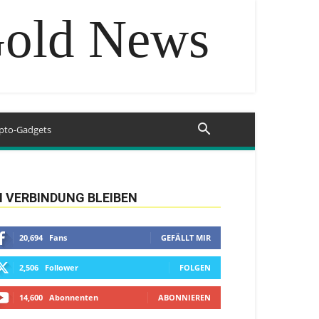
Gold News
pto-Gadgets
N VERBINDUNG BLEIBEN
20,694
Fans
GEFÄLLT MIR
2,506
Follower
FOLGEN
14,600
Abonnenten
ABONNIEREN