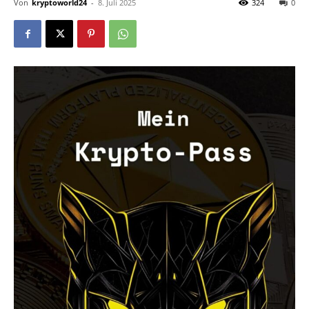
Von
kryptoworld24
-
8. Juli 2025
324
0