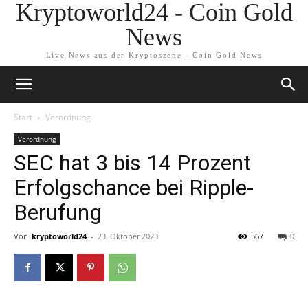
Kryptoworld24 - Coin Gold
News
Live News aus der Kryptoszene - Coin Gold News
Start
Verordnung
Verordnung
SEC hat 3 bis 14 Prozent
Erfolgschance bei Ripple-
Berufung
Von
kryptoworld24
-
23. Oktober 2023
567
0