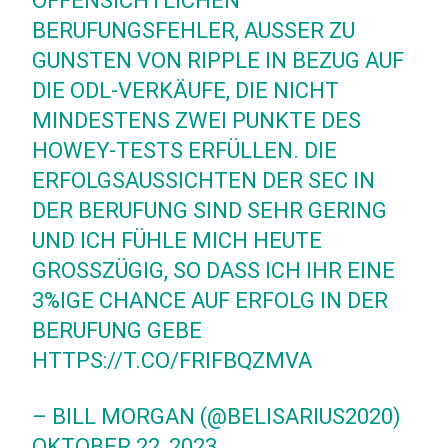
OFFENSICHTLICHEN
BERUFUNGSFEHLER, AUSSER ZU G
UNSTEN VON RIPPLE IN BEZUG AUF D
IE ODL-VERKÄUFE, DIE NICHT M
INDESTENS ZWEI PUNKTE DES H
OWEY-TESTS ERFÜLLEN. DIE E
RFOLGSAUSSICHTEN DER SEC IN D
ER BERUFUNG SIND SEHR GERING U
ND ICH FÜHLE MICH HEUTE G
ROSSZÜGIG, SO DASS ICH IHR EINE 3%
IGE CHANCE AUF ERFOLG IN DER BE
RUFUNG GEBE
HTTPS://T.CO/FRIFBQZMVA
– BILL MORGAN (@BELISARIUS2020)
OKTOBER 22, 2023