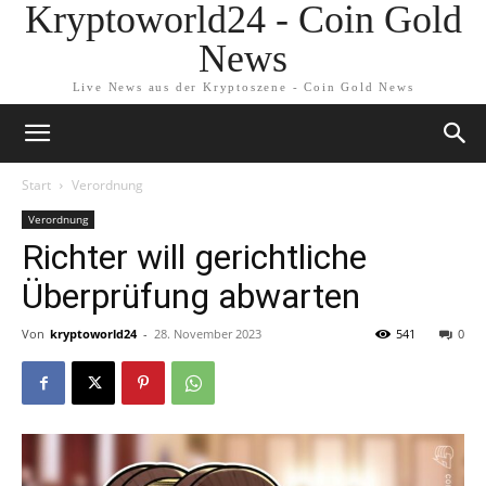
Kryptoworld24 - Coin Gold
News
Live News aus der Kryptoszene - Coin Gold News
Start
Verordnung
Verordnung
Richter will gerichtliche
Überprüfung abwarten
Von
kryptoworld24
-
28. November 2023
541
0