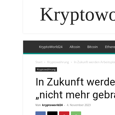
Kryptowo
KryptoWorld24
Altcoin
Bitcoin
Ether
Start
Kryptowährung
In Zukunft werden Arbeitspl
Kryptowährung
In Zukunft werde
„nicht mehr gebr
Von
kryptoworld24
-
4. November 2023