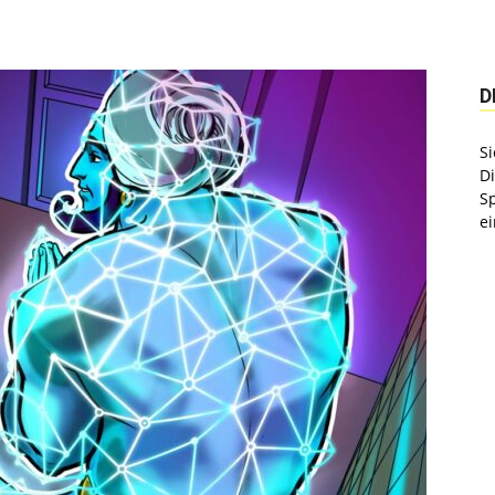
D
Si
D
S
ei