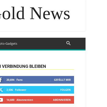
Gold News
pto-Gadgets
N VERBINDUNG BLEIBEN
20,694
Fans
GEFÄLLT MIR
2,506
Follower
FOLGEN
14,600
Abonnenten
ABONNIEREN