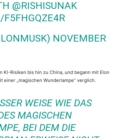
ITH
@RISHISUNAK
M/F5FHGQZE4R
ELONMUSK)
NOVEMBER
n KI-Risiken bis hin zu China, und begann mit Elon
t einer „magischen Wunderlampe“ verglich.
ISSER WEISE WIE DAS
DES MAGISCHEN
PE, BEI DEM DIE