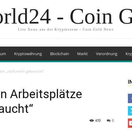
rld24 - Coin 
Live News aus der Kryptoszene - Coin Gold News
eum
Kryptowährung
Blockchain
Markt
Verordnung
Kry
ätze „nicht mehr gebraucht“
I
n Arbeitsplätze
aucht“
470
0