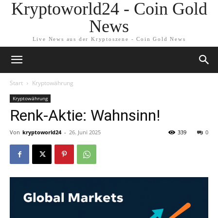
Kryptoworld24 - Coin Gold
News
Live News aus der Kryptoszene - Coin Gold News
Start
Kryptowährung
Kryptowährung
Renk-Aktie: Wahnsinn!
Von
kryptoworld24
-
26. Juni 2025
339
0