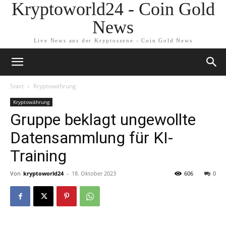
Kryptoworld24 - Coin Gold
News
Live News aus der Kryptoszene - Coin Gold News
Start
Kryptowährung
Kryptowährung
Gruppe beklagt ungewollte
Datensammlung für KI-
Training
Von
kryptoworld24
-
18. Oktober 2023
606
0