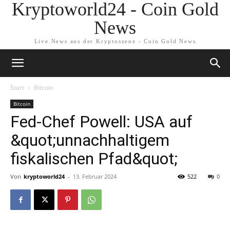
Kryptoworld24 - Coin Gold
News
Live News aus der Kryptoszene - Coin Gold News
Start
Bitcoin
Bitcoin
Fed-Chef Powell: USA auf
&quot;unnachhaltigem
fiskalischen Pfad&quot;
Von
kryptoworld24
-
13. Februar 2024
522
0