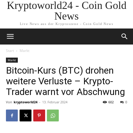
Kryptoworld24 - Coin Gold
News
Live News aus der Kryptoszene - Coin Gold News
Start
Markt
Markt
Bitcoin-Kurs (BTC) drohen
weitere Verluste – Krypto-
Trader warnt vor Abschwung
Von
kryptoworld24
-
13. Februar 2024
602
0