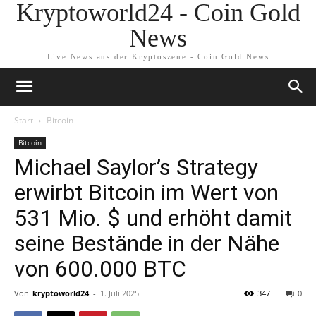
Kryptoworld24 - Coin Gold
News
Live News aus der Kryptoszene - Coin Gold News
Start
Bitcoin
Bitcoin
Michael Saylor’s Strategy
erwirbt Bitcoin im Wert von
531 Mio. $ und erhöht damit
seine Bestände in der Nähe
von 600.000 BTC
Von
kryptoworld24
-
1. Juli 2025
347
0