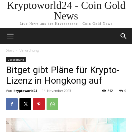
Kryptoworld24 - Coin Gold
News
Live News aus der Kryptoszene - Coin Gold News
Start
Verordnung
Verordnung
Bitget gibt Pläne für Krypto-
Lizenz in Hongkong auf
Von
kryptoworld24
-
14. November 2023
542
0