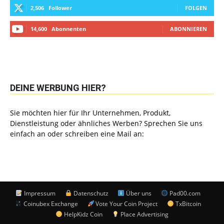
2,506
Follower
FOLGEN
14,600
Abonnenten
ABONNIEREN
DEINE WERBUNG HIER?
Sie möchten hier für Ihr Unternehmen, Produkt,
Dienstleistung oder ähnliches Werben? Sprechen Sie uns
einfach an oder schreiben eine Mail an:
Impressum
Datenschutz
Über uns
Pad00.com
Coinubex Exchange
Vote Your Coin Project
TxBitcoin
HelpKidz Coin
Place Advertising