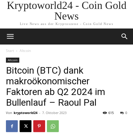
Kryptoworld24 - Coin Gold
News
Live News aus der Kryptoszene - Coin Gold News
Start
Altcoin
Altcoin
Bitcoin (BTC) dank
makroökonomischer
Faktoren ab Q2 2024 im
Bullenlauf – Raoul Pal
Von
kryptoworld24
-
7. Oktober 2023
615
0