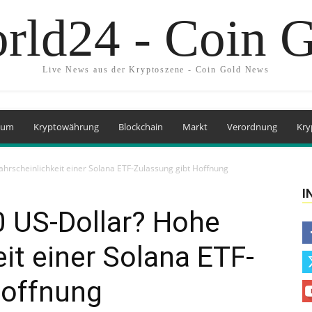
rld24 - Coin 
Live News aus der Kryptoszene - Coin Gold News
eum
Kryptowährung
Blockchain
Markt
Verordnung
Kry
hrscheinlichkeit einer Solana ETF-Zulassung gibt Hoffnung
I
0 US-Dollar? Hohe
it einer Solana ETF-
Hoffnung