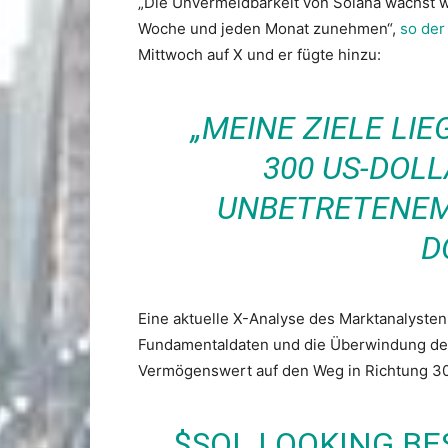
„Die Unvermeidbarkeit von Solana wächst we
Woche und jeden Monat zunehmen“,
so der
Mittwoch auf X und er fügte hinzu:
„MEINE ZIELE LIE
300 US-DOL
UNBETRETENEM 
D
Eine aktuelle X-Analyse des Marktanalysten
Fundamentaldaten und die Überwindung d
Vermögenswert auf den Weg in Richtung 30
$SOL
LOOKING BES