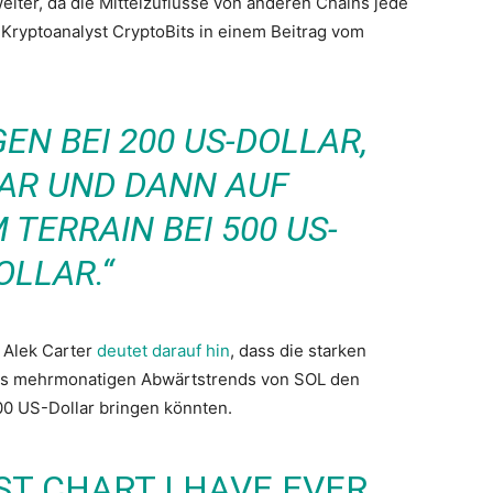
iter, da die Mittelzuflüsse von anderen Chains jede
Kryptoanalyst CryptoBits in einem Beitrag vom
GEN BEI 200 US-DOLLAR,
LAR UND DANN AUF
TERRAIN BEI 500 US-
OLLAR.“
 Alek Carter
deutet darauf hin
, dass die starken
es mehrmonatigen Abwärtstrends von SOL den
0 US-Dollar bringen könnten.
T CHART I HAVE EVER