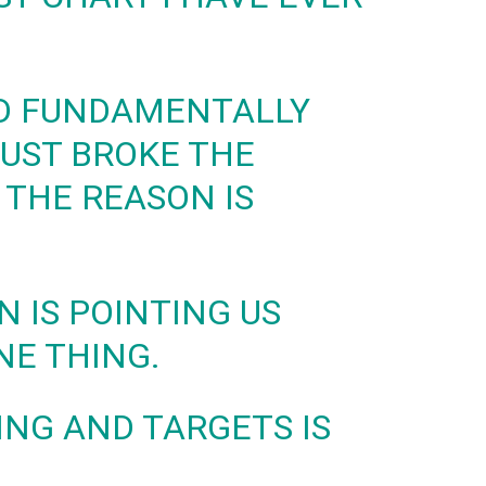
RD FUNDAMENTALLY
JUST BROKE THE
THE REASON IS
.
N IS POINTING US
NE THING.
ING AND TARGETS IS