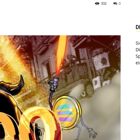
332
0
D
Si
D
S
ei