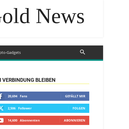
Gold News
pto-Gadgets
N VERBINDUNG BLEIBEN
20,694
Fans
GEFÄLLT MIR
2,506
Follower
FOLGEN
14,600
Abonnenten
ABONNIEREN