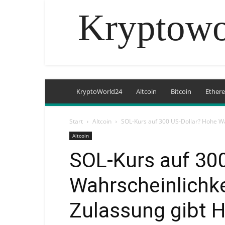
Kryptowo
KryptoWorld24
Altcoin
Bitcoin
Ether
Start
Altcoin
SOL-Kurs auf 300 US-Dollar? Hohe Wa
Altcoin
SOL-Kurs auf 30
Wahrscheinlichke
Zulassung gibt 