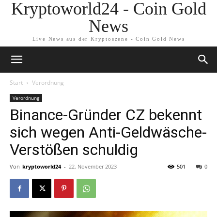
Kryptoworld24 - Coin Gold
News
Live News aus der Kryptoszene - Coin Gold News
Start
Verordnung
Verordnung
Binance-Gründer CZ bekennt
sich wegen Anti-Geldwäsche-
Verstößen schuldig
Von
kryptoworld24
-
22. November 2023
501
0