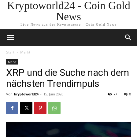
Kryptoworld24 - Coin Gold
News
Live News aus der Kryptoszene - Coin Gold News
Start
Markt
Markt
XRP und die Suche nach dem
nächsten Trendimpuls
Von
kryptoworld24
-
15. Juni 2026
77
0