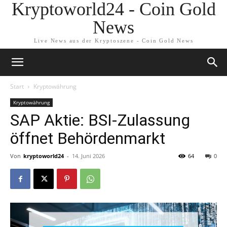
Kryptoworld24 - Coin Gold
News
Live News aus der Kryptoszene - Coin Gold News
Start
Kryptowährung
Kryptowährung
SAP Aktie: BSI-Zulassung
öffnet Behördenmarkt
Von
kryptoworld24
-
14. Juni 2026
64
0