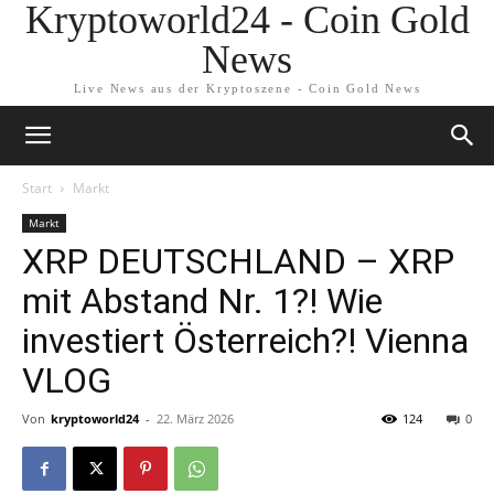
Kryptoworld24 - Coin Gold
News
Live News aus der Kryptoszene - Coin Gold News
Start
Markt
Markt
XRP DEUTSCHLAND – XRP
mit Abstand Nr. 1?! Wie
investiert Österreich?! Vienna
VLOG
Von
kryptoworld24
-
22. März 2026
124
0