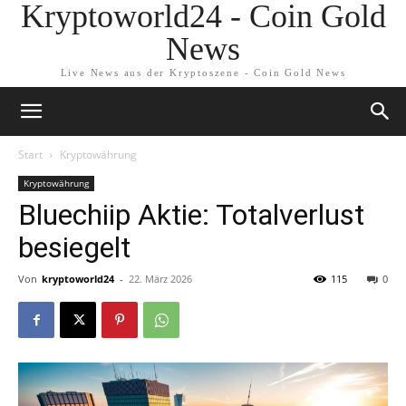
Kryptoworld24 - Coin Gold
News
Live News aus der Kryptoszene - Coin Gold News
Start
Kryptowährung
Kryptowährung
Bluechiip Aktie: Totalverlust
besiegelt
Von
kryptoworld24
-
22. März 2026
115
0