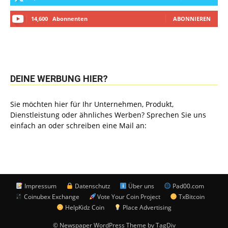
14,600
Abonnenten
ABONNIEREN
DEINE WERBUNG HIER?
Sie möchten hier für Ihr Unternehmen, Produkt,
Dienstleistung oder ähnliches Werben? Sprechen Sie uns
einfach an oder schreiben eine Mail an:
Impressum
Datenschutz
Über uns
Pad00.com
Coinubex Exchange
Vote Your Coin Project
TxBitcoin
HelpKidz Coin
Place Advertising
© Newspaper WordPress Theme by TagDiv