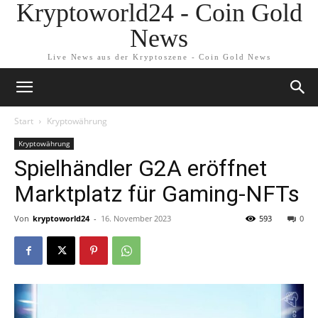
Kryptoworld24 - Coin Gold
News
Live News aus der Kryptoszene - Coin Gold News
Start
Kryptowährung
Kryptowährung
Spielhändler G2A eröffnet
Marktplatz für Gaming-NFTs
Von
kryptoworld24
-
16. November 2023
593
0