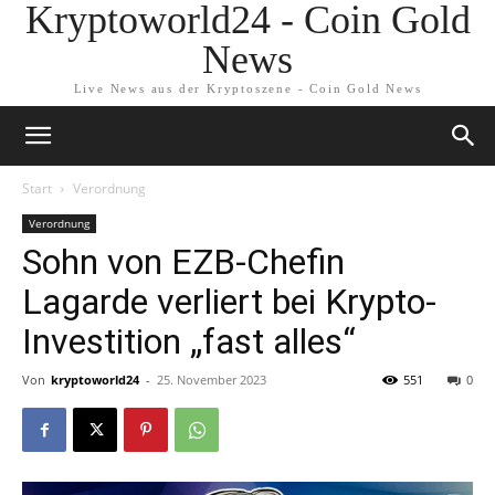
Kryptoworld24 - Coin Gold
News
Live News aus der Kryptoszene - Coin Gold News
Start
Verordnung
Verordnung
Sohn von EZB-Chefin
Lagarde verliert bei Krypto-
Investition „fast alles“
Von
kryptoworld24
-
25. November 2023
551
0