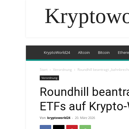
Kryptowo
KryptoWorld24
Altcoin
Bitcoin
Ether
Start
Verordnung
Roundhill beantragt „bahnbrech
Verordnung
Roundhill beant
ETFs auf Krypto
Von
kryptoworld24
-
20. März 2026