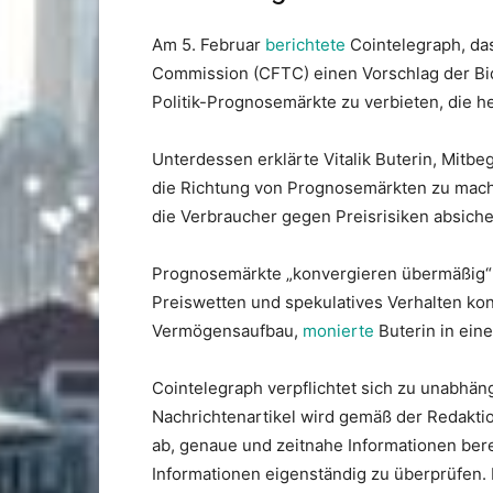
Am 5. Februar
berichtete
Cointelegraph, da
Commission (CFTC) einen Vorschlag der B
Politik-Prognosemärkte zu verbieten, die h
Unterdessen erklärte Vitalik Buterin, Mitbe
die Richtung von Prognosemärkten zu mache
die Verbraucher gegen Preisrisiken absiche
Prognosemärkte „konvergieren übermäßig“ z
Preiswetten und spekulatives Verhalten konz
Vermögensaufbau,
monierte
Buterin in ein
Cointelegraph verpflichtet sich zu unabhä
Nachrichtenartikel wird gemäß der Redaktion
ab, genaue und zeitnahe Informationen bere
Informationen eigenständig zu überprüfen. 