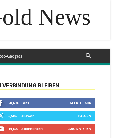
Gold News
pto-Gadgets
N VERBINDUNG BLEIBEN
20,694
Fans
GEFÄLLT MIR
2,506
Follower
FOLGEN
14,600
Abonnenten
ABONNIEREN