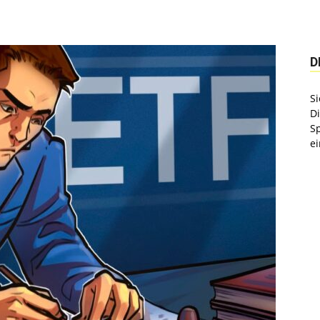
D
Si
D
S
ei