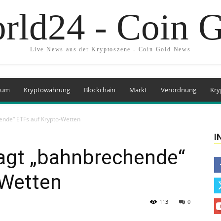
rld24 - Coin 
Live News aus der Kryptoszene - Coin Gold News
eum
Kryptowährung
Blockchain
Markt
Verordnung
Kry
ende“ ETFs auf Krypto-Wetten
I
ragt „bahnbrechende“
-Wetten
113
0