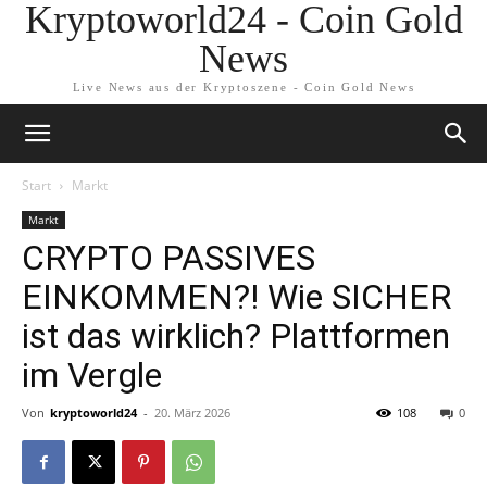
Kryptoworld24 - Coin Gold
News
Live News aus der Kryptoszene - Coin Gold News
Start
Markt
Markt
CRYPTO PASSIVES
EINKOMMEN?! Wie SICHER
ist das wirklich? Plattformen
im Vergle
Von
kryptoworld24
-
20. März 2026
108
0