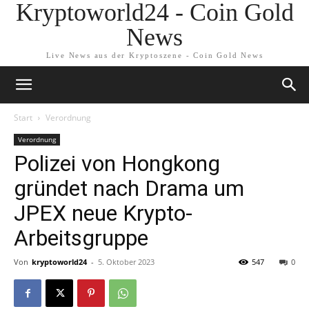
Kryptoworld24 - Coin Gold
News
Live News aus der Kryptoszene - Coin Gold News
Start
Verordnung
Verordnung
Polizei von Hongkong
gründet nach Drama um
JPEX neue Krypto-
Arbeitsgruppe
Von
kryptoworld24
-
5. Oktober 2023
547
0