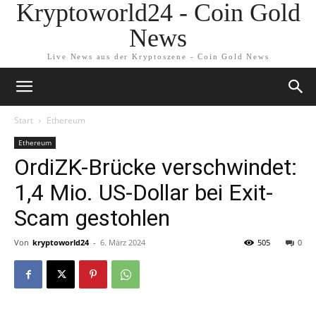
Kryptoworld24 - Coin Gold
News
Live News aus der Kryptoszene - Coin Gold News
Start
Ethereum
Ethereum
OrdiZK-Brücke verschwindet:
1,4 Mio. US-Dollar bei Exit-
Scam gestohlen
Von
kryptoworld24
-
6. März 2024
505
0