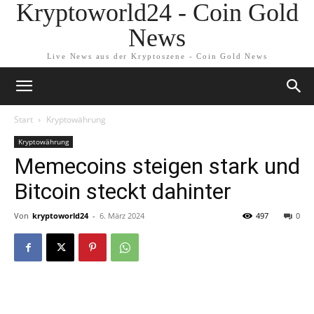
Kryptoworld24 - Coin Gold
News
Live News aus der Kryptoszene - Coin Gold News
Start
Kryptowährung
Kryptowährung
Memecoins steigen stark und
Bitcoin steckt dahinter
Von
kryptoworld24
-
6. März 2024
497
0