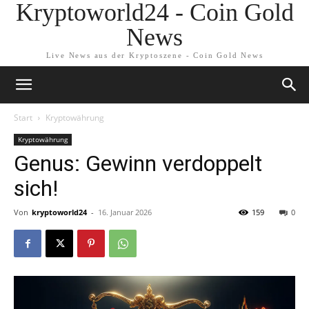
Kryptoworld24 - Coin Gold
News
Live News aus der Kryptoszene - Coin Gold News
Start
Kryptowährung
Kryptowährung
Genus: Gewinn verdoppelt
sich!
Von
kryptoworld24
-
16. Januar 2026
159
0