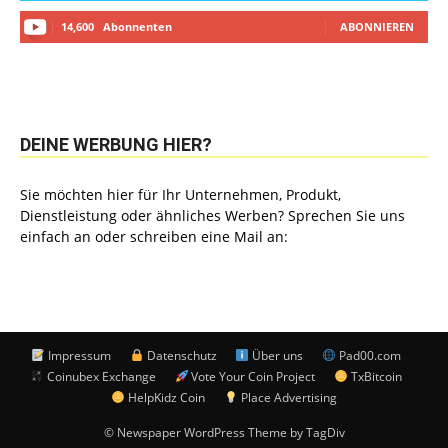
14,600
Abonnenten
ABONNIEREN
DEINE WERBUNG HIER?
Sie möchten hier für Ihr Unternehmen, Produkt,
Dienstleistung oder ähnliches Werben? Sprechen Sie uns
einfach an oder schreiben eine Mail an:
Impressum
Datenschutz
Über uns
Pad00.com
Coinubex Exchange
Vote Your Coin Project
TxBitcoin
HelpKidz Coin
Place Advertising
© Newspaper WordPress Theme by TagDiv