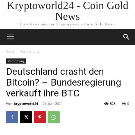
Kryptoworld24 - Coin Gold
News
Live News aus der Kryptoszene - Coin Gold News
Start
Verordnung
Verordnung
Deutschland crasht den
Bitcoin? – Bundesregierung
verkauft ihre BTC
Von
kryptoworld24
-
21. Juni 2024
528
0