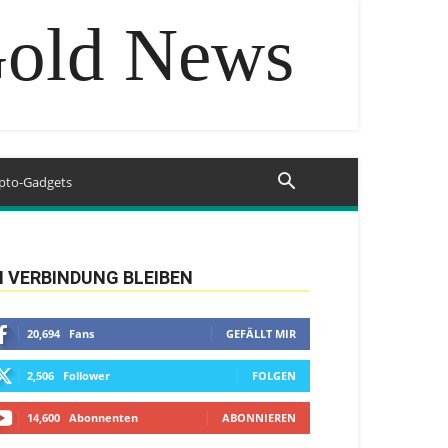
Gold News
pto-Gadgets
N VERBINDUNG BLEIBEN
20,694
Fans
GEFÄLLT MIR
2,506
Follower
FOLGEN
14,600
Abonnenten
ABONNIEREN