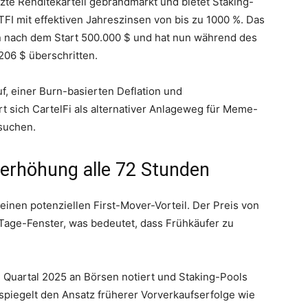
zte Renditekartell gebrandmarkt und bietet Staking-
I mit effektiven Jahreszinsen von bis zu 1000 %. Das
n nach dem Start 500.000 $ und hat nun während des
206 $ überschritten.
f, einer Burn-basierten Deflation und
rt sich CartelFi als alternativer Anlageweg für Meme-
suchen.
serhöhung alle 72 Stunden
 einen potenziellen First-Mover-Vorteil. Der Preis von
-Tage-Fenster, was bedeutet, dass Frühkäufer zu
. Quartal 2025 an Börsen notiert und Staking-Pools
spiegelt den Ansatz früherer Vorverkaufserfolge wie