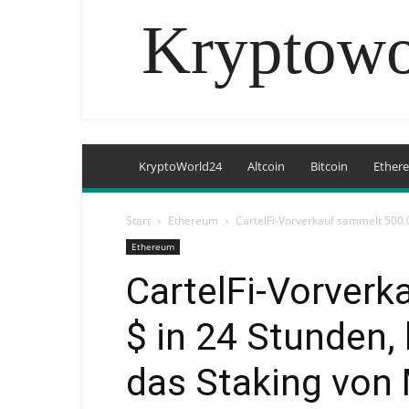
Kryptowo
KryptoWorld24
Altcoin
Bitcoin
Ether
Start
Ethereum
CartelFi-Vorverkauf sammelt 500.0
Ethereum
CartelFi-Vorver
$ in 24 Stunden,
das Staking von