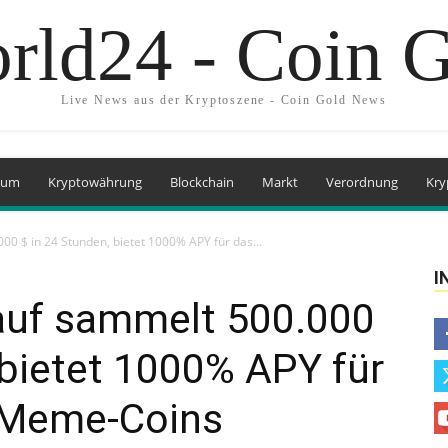
rld24 - Coin 
Live News aus der Kryptoszene - Coin Gold News
eum
Kryptowährung
Blockchain
Markt
Verordnung
Kry
00 $ in 24 Stunden, bietet 1000% APY für das...
I
kauf sammelt 500.000
 bietet 1000% APY für
 Meme-Coins