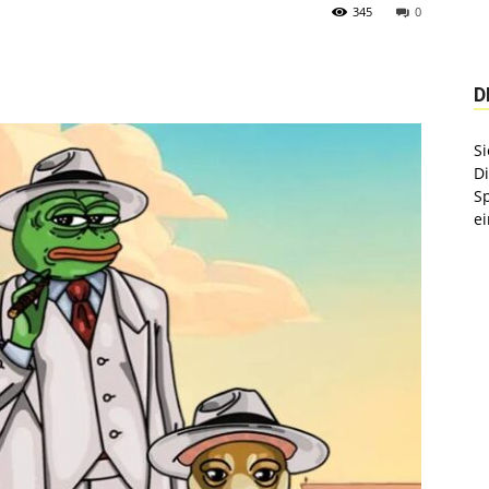
345
0
D
Si
D
S
ei