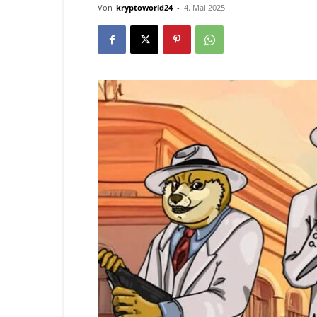
Von
kryptoworld24
-
4. Mai 2025