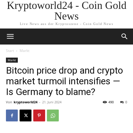
Kryptoworld24 - Coin Gold
News
Live News aus der Kryptoszene - Coin Gold News
Start
Markt
Markt
Bitcoin price drop and crypto
market turmoil intensifies —
Is Germany to blame?
Von
kryptoworld24
-
21. Juni 2024
490
0