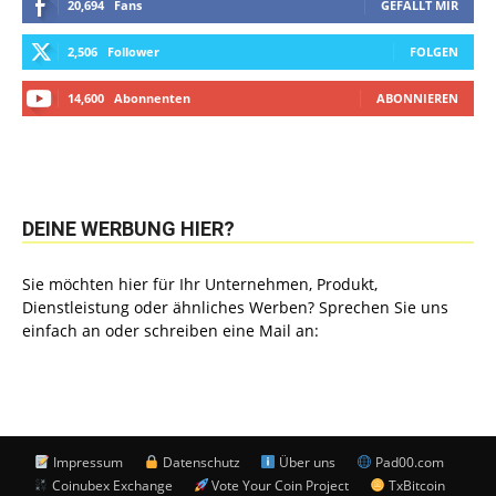
20,694
Fans
GEFÄLLT MIR
2,506
Follower
FOLGEN
14,600
Abonnenten
ABONNIEREN
DEINE WERBUNG HIER?
Sie möchten hier für Ihr Unternehmen, Produkt,
Dienstleistung oder ähnliches Werben? Sprechen Sie uns
einfach an oder schreiben eine Mail an:
Impressum
Datenschutz
Über uns
Pad00.com
Coinubex Exchange
Vote Your Coin Project
TxBitcoin