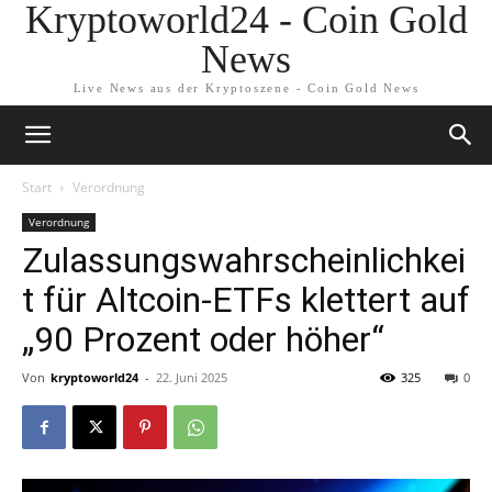
Kryptoworld24 - Coin Gold
News
Live News aus der Kryptoszene - Coin Gold News
Start
Verordnung
Verordnung
Zulassungswahrscheinlichkei
t für Altcoin-ETFs klettert auf
„90 Prozent oder höher“
Von
kryptoworld24
-
22. Juni 2025
325
0