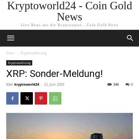
Kryptoworld24 - Coin Gold
News
Live News aus der Kryptoszene - Coin Gold News
Start
Kryptowährung
Kryptowährung
XRP: Sonder-Meldung!
Von
kryptoworld24
-
22. Juni 2025
346
0