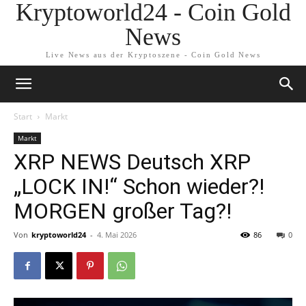
Kryptoworld24 - Coin Gold
News
Live News aus der Kryptoszene - Coin Gold News
Start
Markt
Markt
XRP NEWS Deutsch XRP
„LOCK IN!“ Schon wieder?!
MORGEN großer Tag?!
Von
kryptoworld24
-
4. Mai 2026
86
0