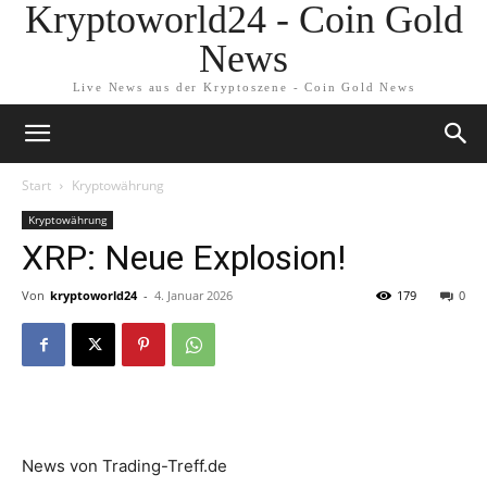
Kryptoworld24 - Coin Gold
News
Live News aus der Kryptoszene - Coin Gold News
Start
Kryptowährung
Kryptowährung
XRP: Neue Explosion!
Von
kryptoworld24
-
4. Januar 2026
179
0
News von Trading-Treff.de