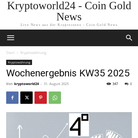
Kryptoworld24 - Coin Gold
News
Live News aus der Kryptoszene - Coin Gold News
Start
Kryptowährung
Kryptowährung
Wochenergebnis KW35 2025
Von
kryptoworld24
-
31. August 2025
347
0