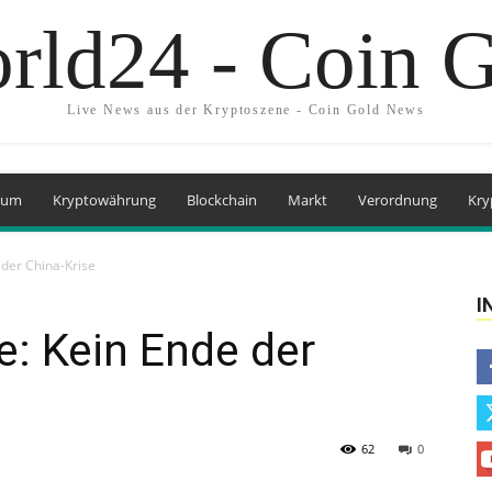
rld24 - Coin 
Live News aus der Kryptoszene - Coin Gold News
eum
Kryptowährung
Blockchain
Markt
Verordnung
Kry
 der China-Krise
I
: Kein Ende der
62
0