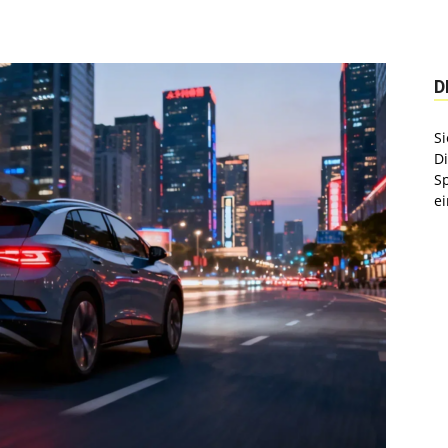
D
Si
D
S
ei