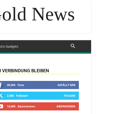
Gold News
pto-Gadgets
N VERBINDUNG BLEIBEN
20,694
Fans
GEFÄLLT MIR
2,506
Follower
FOLGEN
14,600
Abonnenten
ABONNIEREN