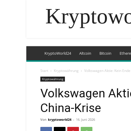
Kryptowo
KryptoWorld24
Altcoin
Bitcoin
Ether
Start
Kryptowährung
Volkswagen Aktie: Kein Ende
Kryptowährung
Volkswagen Aktie
China-Krise
Von
kryptoworld24
-
16. Juni 2026