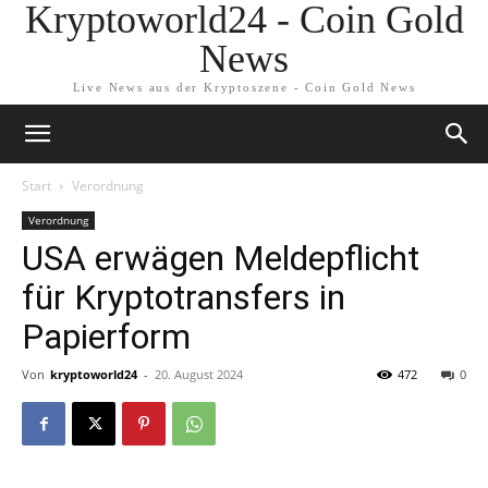
Kryptoworld24 - Coin Gold
News
Live News aus der Kryptoszene - Coin Gold News
Start
Verordnung
Verordnung
USA erwägen Meldepflicht
für Kryptotransfers in
Papierform
Von
kryptoworld24
-
20. August 2024
472
0