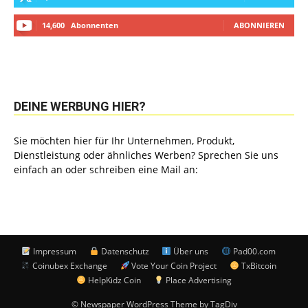
14,600
Abonnenten
ABONNIEREN
DEINE WERBUNG HIER?
Sie möchten hier für Ihr Unternehmen, Produkt,
Dienstleistung oder ähnliches Werben? Sprechen Sie uns
einfach an oder schreiben eine Mail an:
Impressum
Datenschutz
Über uns
Pad00.com
Coinubex Exchange
Vote Your Coin Project
TxBitcoin
HelpKidz Coin
Place Advertising
© Newspaper WordPress Theme by TagDiv