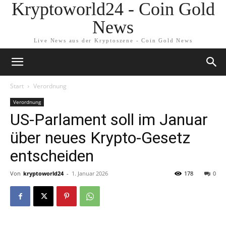
Kryptoworld24 - Coin Gold
News
Live News aus der Kryptoszene - Coin Gold News
Start
Verordnung
Verordnung
US-Parlament soll im Januar
über neues Krypto-Gesetz
entscheiden
Von
kryptoworld24
-
1. Januar 2026
178
0