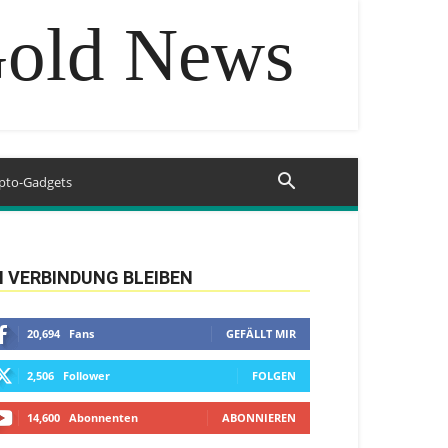
Gold News
pto-Gadgets
N VERBINDUNG BLEIBEN
20,694
Fans
GEFÄLLT MIR
2,506
Follower
FOLGEN
14,600
Abonnenten
ABONNIEREN