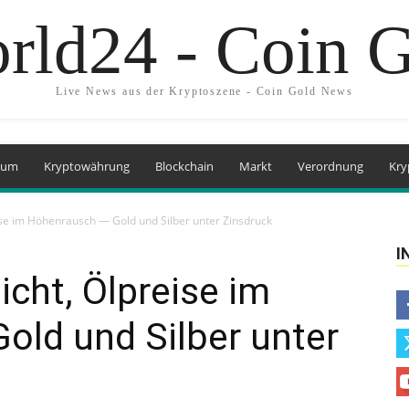
rld24 - Coin 
Live News aus der Kryptoszene - Coin Gold News
eum
Kryptowährung
Blockchain
Markt
Verordnung
Kry
se im Höhenrausch — Gold und Silber unter Zinsdruck
I
cht, Ölpreise im
old und Silber unter