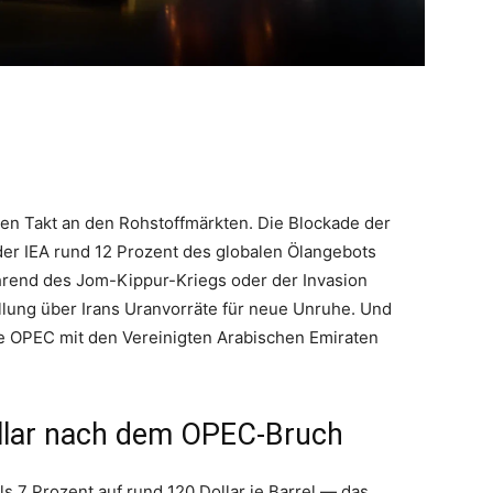
den Takt an den Rohstoffmärkten. Die Blockade der
er IEA rund 12 Prozent des globalen Ölangebots
hrend des Jom-Kippur-Kriegs oder der Invasion
üllung über Irans Uranvorräte für neue Unruhe. Und
e OPEC mit den Vereinigten Arabischen Emiraten
ollar nach dem OPEC-Bruch
 7 Prozent auf rund 120 Dollar je Barrel — das