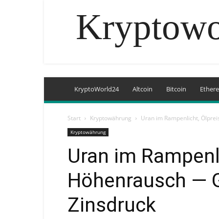
Kryptowo
KryptoWorld24
Altcoin
Bitcoin
Ether
Start
Kryptowährung
Uran im Rampenlicht, Ölprei
Kryptowährung
Uran im Rampenli
Höhenrausch — G
Zinsdruck