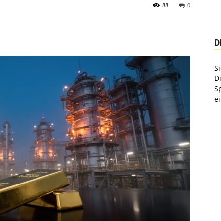
88
0
D
Si
D
S
ei