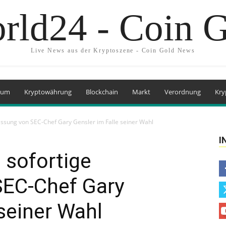
rld24 - Coin 
Live News aus der Kryptoszene - Coin Gold News
eum
Kryptowährung
Blockchain
Markt
Verordnung
Kry
assung von SEC-Chef Gary Gensler im Falle seiner Wahl
I
 sofortige
SEC-Chef Gary
 seiner Wahl