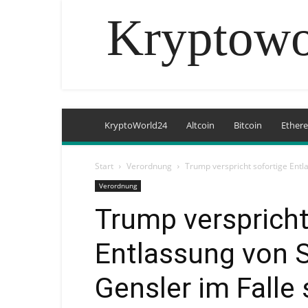
Kryptowo
KryptoWorld24
Altcoin
Bitcoin
Ether
Start
Verordnung
Trump verspricht sofortige Entl
Verordnung
Trump verspricht
Entlassung von 
Gensler im Falle