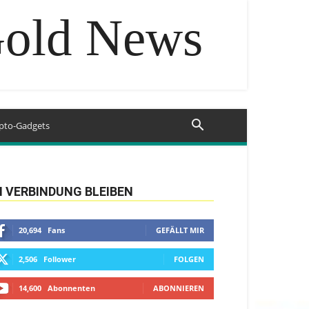
Gold News
pto-Gadgets
N VERBINDUNG BLEIBEN
20,694
Fans
GEFÄLLT MIR
2,506
Follower
FOLGEN
14,600
Abonnenten
ABONNIEREN