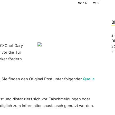
447
0
D
Si
D
EC-Chef Gary
S
ei
 vor die Tür
rker fördern.
. Sie finden den Original Post unter folgender
Quelle
st und distanziert sich vor Falschmeldungen oder
lediglich zum Informationsaustausch genutzt werden.