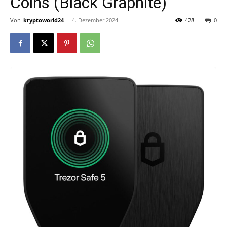
Coins (Black Graphite)
Von
kryptoworld24
-
4. Dezember 2024
428
0