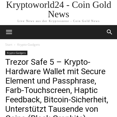
Kryptoworld24 - Coin Gold
News
Live News aus der Kryptoszene - Coin Gold News
Start
Krypto-Gadgets
Krypto-Gadgets
Trezor Safe 5 – Krypto-
Hardware Wallet mit Secure
Element und Passphrase,
Farb-Touchscreen, Haptic
Feedback, Bitcoin-Sicherheit,
Unterstützt Tausende von