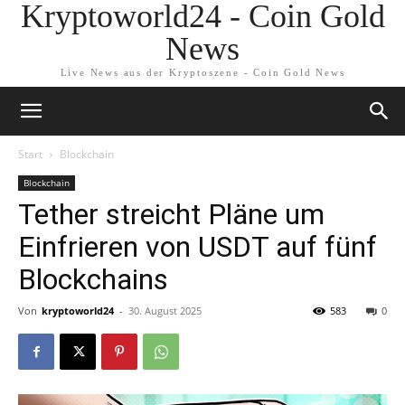
Kryptoworld24 - Coin Gold
News
Live News aus der Kryptoszene - Coin Gold News
Start
Blockchain
Blockchain
Tether streicht Pläne um
Einfrieren von USDT auf fünf
Blockchains
Von
kryptoworld24
-
30. August 2025
583
0