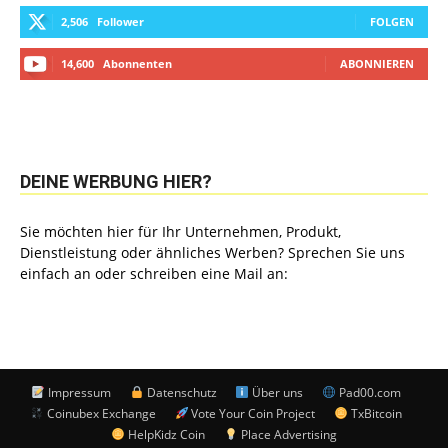
2,506
Follower
FOLGEN
14,600
Abonnenten
ABONNIEREN
DEINE WERBUNG HIER?
Sie möchten hier für Ihr Unternehmen, Produkt,
Dienstleistung oder ähnliches Werben? Sprechen Sie uns
einfach an oder schreiben eine Mail an:
Impressum
Datenschutz
Über uns
Pad00.com
Coinubex Exchange
Vote Your Coin Project
TxBitcoin
HelpKidz Coin
Place Advertising