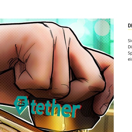
D
Si
D
S
ei