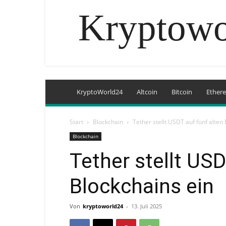
Kryptowo
KryptoWorld24
Altcoin
Bitcoin
Ether
Start
Blockchain
Tether stellt USDT auf fünf alten
Blockchain
Tether stellt USD
Blockchains ein
Von
kryptoworld24
-
13. Juli 2025