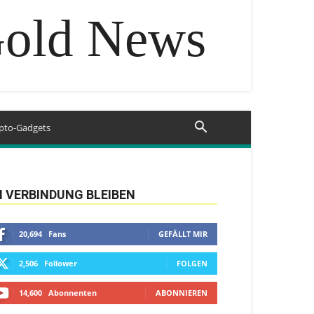
Gold News
pto-Gadgets
N VERBINDUNG BLEIBEN
20,694
Fans
GEFÄLLT MIR
2,506
Follower
FOLGEN
14,600
Abonnenten
ABONNIEREN