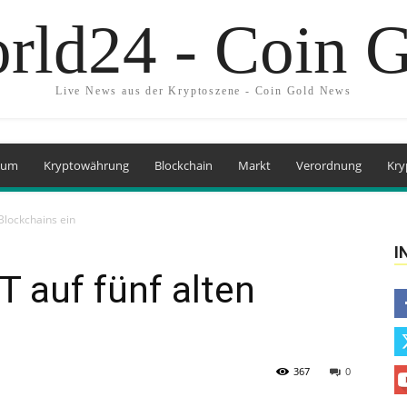
rld24 - Coin 
Live News aus der Kryptoszene - Coin Gold News
eum
Kryptowährung
Blockchain
Markt
Verordnung
Kry
 Blockchains ein
I
T auf fünf alten
367
0